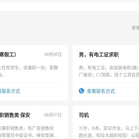
查
寒假工）
08月08日
男，有电工证求职
三在校学生，求兼职一份，家教
男，有电工证，会组装电柜(箱
场。
厂维修；C1驾照，找个工资在
上，枣强县以外需要有住宿，
电话
看联系方式
查看联系方式
职销售类 保安
08月07日
司机
职兼职销售类，有广告销售经
35岁，B本。双证齐全，马上下
络管理员中级证书，保安类保安
跑长途，和拉大超的经验！以