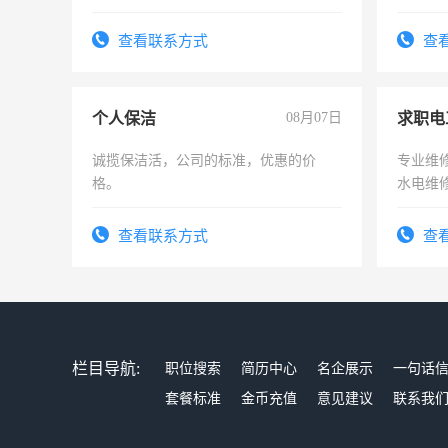
队长，
有高低
查看联系方式
查
个人保洁
08月07日
求职电
诚揽保洁活，公司的标准，优惠的价
专业维
格。
水电维
查看联系方式
查
栏目导航:
职位搜索
简历中心
名企展示
一句话
套餐标准
金币充值
意见建议
联系我