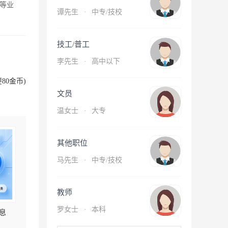
等业
谭先生
·
中专/技校
技工/普工
李先生
·
高中以下
80金币)
文员
温女士
·
大专
其他职位
马先生
·
中专/技校
教师
罗女士
·
本科
息