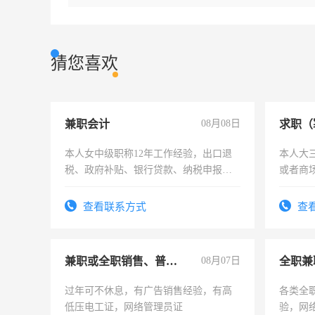
猜您喜欢
兼职会计
08月08日
求职（
本人女中级职称12年工作经验，出口退
本人大
税、政府补贴、银行贷款、纳税申报、
或者商
为各类公司策划，设建新账，理乱账业
务，财务咨询等业务。欲求兼职会计工
查看联系方式
查
作
兼职或全职销售、普工、维修
08月07日
全职兼
过年可不休息，有广告销售经验，有高
各类全
低压电工证，网络管理员证
验，网