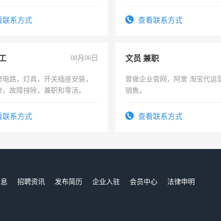
形象岗或幼儿园保安，维修水电
六，渣土车
压电工证和十几年工作经验
看联系方式
查看联系方式
工
08月06日
文员 兼职
修电路，灯具，开关插座安装，
曾做企业官网，阿里 淘宝代运
修，故障排除，兼职和零活。
销售。
看联系方式
查看联系方式
信息
招聘资讯
发布简历
企业入驻
会员中心
法律申明
们