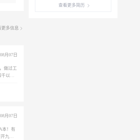
查看更多简历
看更多信息
08月07日
)，做过工
四千以
保险勿扰
08月07日
A本！有
前开九米